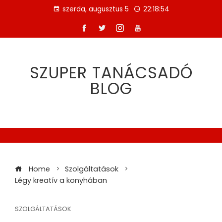
Skip
szerda, augusztus 5
22:18:54
to
content
SZUPER TANÁCSADÓ
BLOG
Home
Szolgáltatások
Légy kreatív a konyhában
SZOLGÁLTATÁSOK