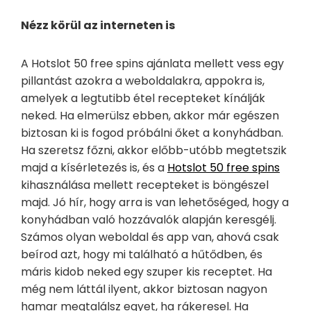
Nézz körül az interneten is
A Hotslot 50 free spins ajánlata mellett vess egy
pillantást azokra a weboldalakra, appokra is,
amelyek a legtutibb étel recepteket kínálják
neked. Ha elmerülsz ebben, akkor már egészen
biztosan ki is fogod próbálni őket a konyhádban.
Ha szeretsz főzni, akkor előbb-utóbb megtetszik
majd a kísérletezés is, és a
Hotslot 50 free spins
kihasználása mellett recepteket is böngészel
majd. Jó hír, hogy arra is van lehetőséged, hogy a
konyhádban való hozzávalók alapján keresgélj.
Számos olyan weboldal és app van, ahová csak
beírod azt, hogy mi található a hűtődben, és
máris kidob neked egy szuper kis receptet. Ha
még nem láttál ilyent, akkor biztosan nagyon
hamar megtalálsz egyet, ha rákeresel. Ha