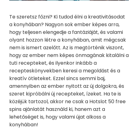
Te szeretsz főzni? Ki tudod élni a kreativitásodat
a konyhában? Nagyon sok ember képes arra,
hogy teljesen elengedje a fantáziáját, és valami
olyant hozzon létre a konyhában, amit mégcsak
nem is ismert azelőtt. Az is megtörténik viszont,
hogy az ember nem képes önmagának kitalálni a
tuti recepteket, és ilyenkor inkább a
recepteskönyvekben keresi a megoldást és a
kreatív ötleteket. Ezzel sincs semmi baj,
amennyiben az ember nyitott az új dolgokra, és
szeret kipróbálni új recepteket, ízeket. Ha te is
közéjük tartozol, akkor ne csak a Hotslot 50 free
spins ajánlatát használd ki, hanem azt a
lehetőséget is, hogy valami újat alkoss a
konyhában!