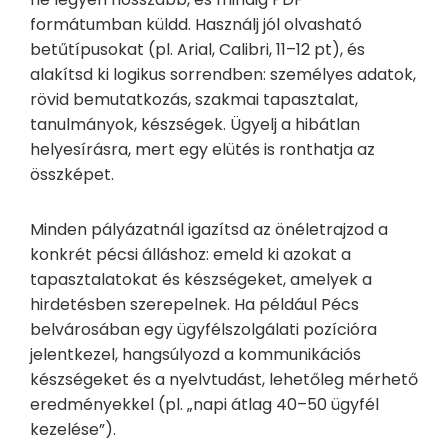
formátumban küldd. Használj jól olvasható
betűtípusokat (pl. Arial, Calibri, 11–12 pt), és
alakítsd ki logikus sorrendben: személyes adatok,
rövid bemutatkozás, szakmai tapasztalat,
tanulmányok, készségek. Ügyelj a hibátlan
helyesírásra, mert egy elütés is ronthatja az
összképet.
Minden pályázatnál igazítsd az önéletrajzod a
konkrét pécsi álláshoz: emeld ki azokat a
tapasztalatokat és készségeket, amelyek a
hirdetésben szerepelnek. Ha például Pécs
belvárosában egy ügyfélszolgálati pozícióra
jelentkezel, hangsúlyozd a kommunikációs
készségeket és a nyelvtudást, lehetőleg mérhető
eredményekkel (pl. „napi átlag 40–50 ügyfél
kezelése”).