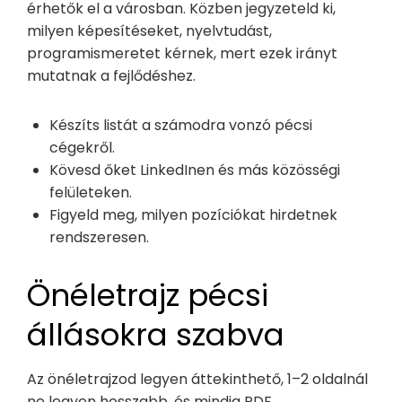
érhetők el a városban. Közben jegyzeteld ki,
milyen képesítéseket, nyelvtudást,
programismeretet kérnek, mert ezek irányt
mutatnak a fejlődéshez.
Készíts listát a számodra vonzó pécsi
cégekről.
Kövesd őket LinkedInen és más közösségi
felületeken.
Figyeld meg, milyen pozíciókat hirdetnek
rendszeresen.
Önéletrajz pécsi
állásokra szabva
Az önéletrajzod legyen áttekinthető, 1–2 oldalnál
ne legyen hosszabb, és mindig PDF