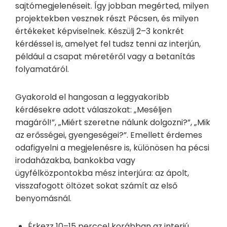
sajtómegjelenéseit. Így jobban megérted, milyen
projektekben vesznek részt Pécsen, és milyen
értékeket képviselnek. Készülj 2–3 konkrét
kérdéssel is, amelyet fel tudsz tenni az interjún,
például a csapat méretéről vagy a betanítás
folyamatáról.
Gyakorold el hangosan a leggyakoribb
kérdésekre adott válaszokat: „Meséljen
magáról!”, „Miért szeretne nálunk dolgozni?”, „Mik
az erősségei, gyengeségei?”. Emellett érdemes
odafigyelni a megjelenésre is, különösen ha pécsi
irodaházakba, bankokba vagy
ügyfélközpontokba mész interjúra: az ápolt,
visszafogott öltözet sokat számít az első
benyomásnál.
Érkezz 10–15 perccel korábban az interjú