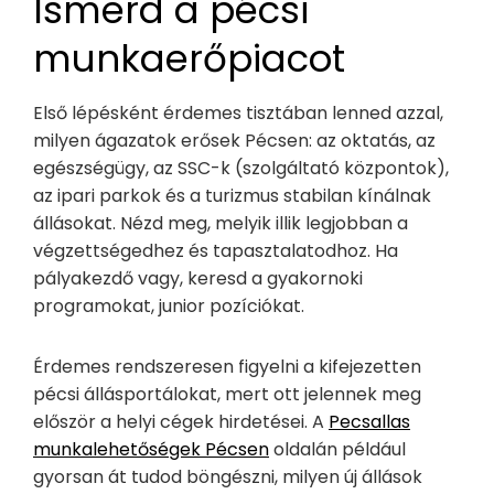
Ismerd a pécsi
munkaerőpiacot
Első lépésként érdemes tisztában lenned azzal,
milyen ágazatok erősek Pécsen: az oktatás, az
egészségügy, az SSC-k (szolgáltató központok),
az ipari parkok és a turizmus stabilan kínálnak
állásokat. Nézd meg, melyik illik legjobban a
végzettségedhez és tapasztalatodhoz. Ha
pályakezdő vagy, keresd a gyakornoki
programokat, junior pozíciókat.
Érdemes rendszeresen figyelni a kifejezetten
pécsi állásportálokat, mert ott jelennek meg
először a helyi cégek hirdetései. A
Pecsallas
munkalehetőségek Pécsen
oldalán például
gyorsan át tudod böngészni, milyen új állások