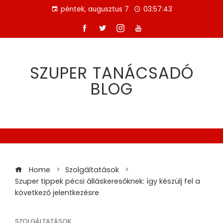
Skip
péntek, augusztus 7
03:57:44
to
content
SZUPER TANÁCSADÓ
BLOG
Home
Szolgáltatások
Szuper tippek pécsi álláskeresőknek: így készülj fel a
következő jelentkezésre
SZOLGÁLTATÁSOK