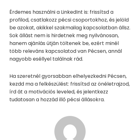
Érdemes használni a LinkedInt is: frissítsd a
profilod, csatlakozz pécsi csoportokhoz, és jelöld
be azokat, akikkel szakmailag kapcsolatban állsz.
Sok állást nem is hirdetnek meg nyilvánosan,
hanem ajánlás útján töltenek be, ezért minél
több releváns kapcsolatod van Pécsen, annál
nagyobb eséllyel találnak rád.
Ha szeretnél gyorsabban elhelyezkedni Pécsen,
kezdd ma a felkészülést: frissítsd az önéletrajzod,
írd át a motivációs leveled, és jelentkezz
tudatosan a hozzád illő pécsi állásokra.