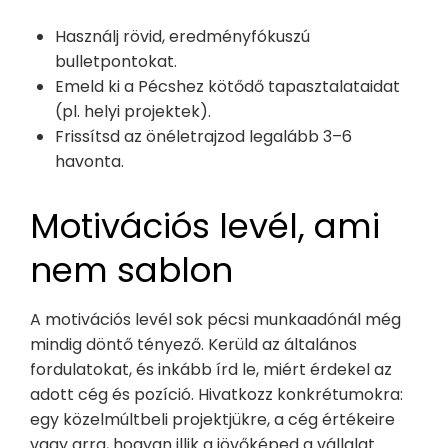
Használj rövid, eredményfókuszú
bulletpontokat.
Emeld ki a Pécshez kötődő tapasztalataidat
(pl. helyi projektek).
Frissítsd az önéletrajzod legalább 3–6
havonta.
Motivációs levél, ami
nem sablon
A motivációs levél sok pécsi munkaadónál még
mindig döntő tényező. Kerüld az általános
fordulatokat, és inkább írd le, miért érdekel az
adott cég és pozíció. Hivatkozz konkrétumokra:
egy közelmúltbeli projektjükre, a cég értékeire
vagy arra, hogyan illik a jövőképed a vállalat