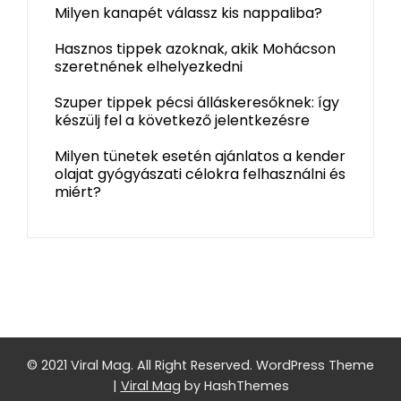
Milyen kanapét válassz kis nappaliba?
Hasznos tippek azoknak, akik Mohácson
szeretnének elhelyezkedni
Szuper tippek pécsi álláskeresőknek: így
készülj fel a következő jelentkezésre
Milyen tünetek esetén ajánlatos a kender
olajat gyógyászati célokra felhasználni és
miért?
© 2021 Viral Mag. All Right Reserved.
WordPress Theme
|
Viral Mag
by HashThemes