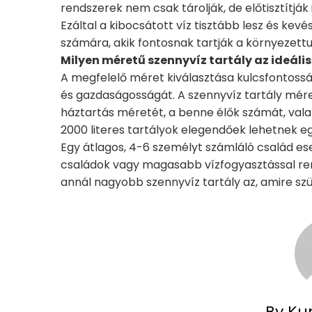
rendszerek nem csak tárolják, de előtisztítják 
Ezáltal a kibocsátott víz tisztább lesz és kevé
számára, akik fontosnak tartják a környezett
Milyen méretű szennyvíz tartály az ideális
A megfelelő méret kiválasztása kulcsfontossá
és gazdaságosságát. A szennyvíz tartály mér
háztartás méretét, a benne élők számát, vala
2000 literes tartályok elegendőek lehetnek eg
Egy átlagos, 4-6 személyt számláló család es
családok vagy magasabb vízfogyasztással ren
annál nagyobb szennyvíz tartály az, amire szü
By Ku