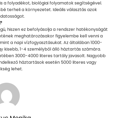
is a folyadékot, biológiai folyamatok segítségével.
sbé terheli a környezetet. Ideális választás azok
udatosságot.
?
gú, hiszen ez befolyásolja a rendszer hatékonyságát
etének meghatározásakor figyelembe kell venni a
mint a napi vízfogyasztásukat. Az általában 1000-
y kisebb, 1-4 személyből álló háztartás számára.
etében 3000-4000 literes tartály javasolt. Nagyobb
delkező háztartások esetén 5000 literes vagy
kség lehet.
ruc Monika