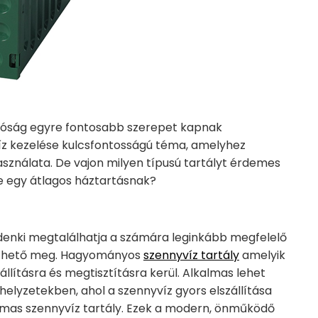
tóság egyre fontosabb szerepet kapnak
íz kezelése kulcsfontosságú téma, amelyhez
asználata. De vajon milyen típusú tartályt érdemes
e egy átlagos háztartásnak?
indenki megtalálhatja a számára leginkább megfelelő
tethető meg. Hagyományos
szennyvíz tartály
amelyik
állításra és megtisztításra kerül. Alkalmas lehet
helyzetekben, ahol a szennyvíz gyors elszállítása
kalmas szennyvíz tartály. Ezek a modern, önműködő