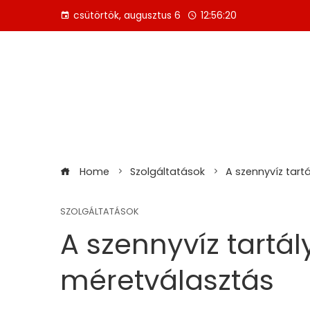
Skip
csütörtök, augusztus 6
12:56:20
to
content
Home
Szolgáltatások
A szennyvíz tart
SZOLGÁLTATÁSOK
A szennyvíz tartál
méretválasztás