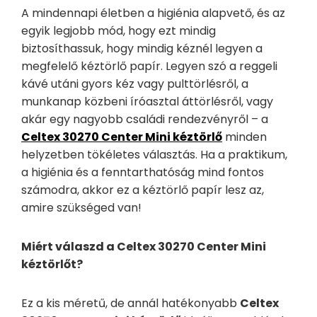
A mindennapi életben a higiénia alapvető, és az
egyik legjobb mód, hogy ezt mindig
biztosíthassuk, hogy mindig kéznél legyen a
megfelelő kéztörlő papír. Legyen szó a reggeli
kávé utáni gyors kéz vagy pulttörlésről, a
munkanap közbeni íróasztal áttörlésről, vagy
akár egy nagyobb családi rendezvényről – a
Celtex 30270 Center Mini kéztörlő
minden
helyzetben tökéletes választás. Ha a praktikum,
a higiénia és a fenntarthatóság mind fontos
számodra, akkor ez a kéztörlő papír lesz az,
amire szükséged van!
Miért válaszd a Celtex 30270 Center Mini
kéztörlőt?
Ez a kis méretű, de annál hatékonyabb
Celtex