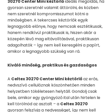
30270 Center Mini kéztörlő
ideális megoldás, ha
gyorsan szeretnél valamit áttörölni, és közben
nem szeretnél kompromisszumot kötni a
minőségben. A tekercses kéztörlők egyik
legnagyobb előnye, hogy nemcsak esztétikusak,
hanem rendkívül praktikusak is, hiszen akár a
közepén lévő mag eltávolításával, praktikusan
adagolhatók – így nem kell keresgélni a papírt,
amikor a legnagyobb szükség van rá.
Kiváló minőség, praktikus és gazdaságos
A
Celtex 30270 Center Mini kéztörlő
az erős,
nedvszívó cellulóznak köszönhetően minden
helyzetben tökéletesen helytáll. Gondolj csak
bele, amikor egy gyöngyöző ital után hirtelen le
kell törölnöd az asztalt – a
Celtex 30270
gyorsan felszívja a nedvességet, így nem kell