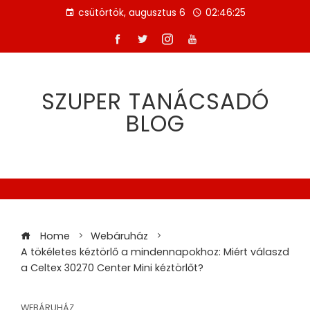
Skip
csütörtök, augusztus 6
02:46:25
to
content
SZUPER TANÁCSADÓ
BLOG
Home
Webáruház
A tökéletes kéztörlő a mindennapokhoz: Miért válaszd
a Celtex 30270 Center Mini kéztörlőt?
WEBÁRUHÁZ