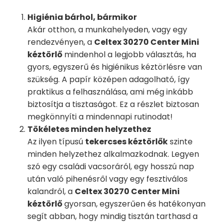
Higiénia bárhol, bármikor
Akár otthon, a munkahelyeden, vagy egy
rendezvényen, a
Celtex 30270 Center Mini
kéztörlő
mindenhol a legjobb választás, ha
gyors, egyszerű és higiénikus kéztörlésre van
szükség. A papír középen adagolható, így
praktikus a felhasználása, ami még inkább
biztosítja a tisztaságot. Ez a részlet biztosan
megkönnyíti a mindennapi rutinodat!
Tökéletes minden helyzethez
Az ilyen típusú
tekercses kéztörlők
szinte
minden helyzethez alkalmazkodnak. Legyen
szó egy családi vacsoráról, egy hosszú nap
után való pihenésről vagy egy fesztiválos
kalandról, a
Celtex 30270 Center Mini
kéztörlő
gyorsan, egyszerűen és hatékonyan
segít abban, hogy mindig tisztán tarthasd a