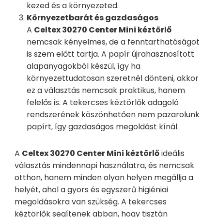
kezed és a környezeted.
Környezetbarát és gazdaságos
A
Celtex 30270 Center Mini kéztörlő
nemcsak kényelmes, de a fenntarthatóságot
is szem előtt tartja. A papír újrahasznosított
alapanyagokból készül, így ha
környezettudatosan szeretnél dönteni, akkor
ez a választás nemcsak praktikus, hanem
felelős is. A tekercses kéztörlők adagoló
rendszerének köszönhetően nem pazarolunk
papírt, így gazdaságos megoldást kínál.
A
Celtex 30270 Center Mini kéztörlő
ideális
választás mindennapi használatra, és nemcsak
otthon, hanem minden olyan helyen megállja a
helyét, ahol a gyors és egyszerű higiéniai
megoldásokra van szükség. A tekercses
kéztörlők segítenek abban, hogy tisztán