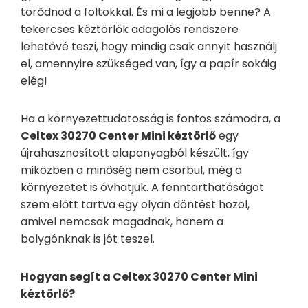
törődnöd a foltokkal. És mi a legjobb benne? A
tekercses kéztörlők adagolós rendszere
lehetővé teszi, hogy mindig csak annyit használj
el, amennyire szükséged van, így a papír sokáig
elég!
Ha a környezettudatosság is fontos számodra, a
Celtex 30270 Center Mini kéztörlő
egy
újrahasznosított alapanyagból készült, így
miközben a minőség nem csorbul, még a
környezetet is óvhatjuk. A fenntarthatóságot
szem előtt tartva egy olyan döntést hozol,
amivel nemcsak magadnak, hanem a
bolygónknak is jót teszel.
Hogyan segít a Celtex 30270 Center Mini
kéztörlő?