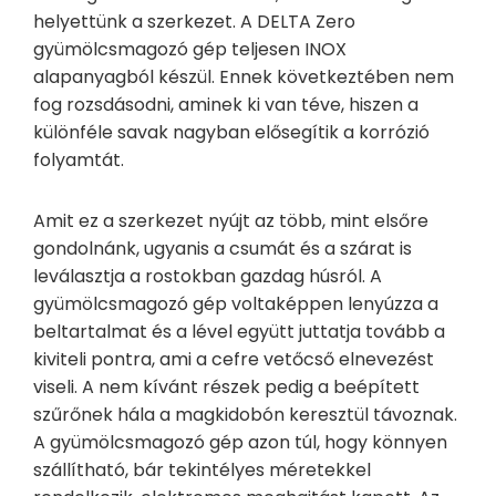
helyettünk a szerkezet. A DELTA Zero
gyümölcsmagozó gép teljesen INOX
alapanyagból készül. Ennek következtében nem
fog rozsdásodni, aminek ki van téve, hiszen a
különféle savak nagyban elősegítik a korrózió
folyamtát.
Amit ez a szerkezet nyújt az több, mint elsőre
gondolnánk, ugyanis a csumát és a szárat is
leválasztja a rostokban gazdag húsról. A
gyümölcsmagozó gép voltaképpen lenyúzza a
beltartalmat és a lével együtt juttatja tovább a
kiviteli pontra, ami a cefre vetőcső elnevezést
viseli. A nem kívánt részek pedig a beépített
szűrőnek hála a magkidobón keresztül távoznak.
A gyümölcsmagozó gép azon túl, hogy könnyen
szállítható, bár tekintélyes méretekkel