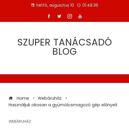
Skip
hétfő, augusztus 10
01:49:36
to
content
SZUPER TANÁCSADÓ
BLOG
Home
Webáruház
Használjuk okosan a gyümölcsmagozó gép előnyeit
WEBÁRUHÁZ