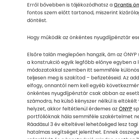
Erről bővebben is tájékozódhatsz a
Grantis ö
fontos szem előtt tartanod, miszerint kizáról
döntést.
Hogy működik az önkéntes nyugdíjpénztár ese
Elsőre talán meglepően hangzik, ám az ÖNYP s
a konstrukció egyik legfőbb előnye egyben a l
módozatokkal szemben itt semmiféle különöse
teljesen meg is szakítod – befizetéseid. Az ad
elfogy, onnantól nem kell egyéb következménny
önkéntes nyugdíjpénztár csak abban az eset
számodra, ha külső kényszer nélkül is eltökél
helyzet, akkor feltétlenül érdemes az
ÖNYP
sp
portfólióknak hála semmiféle szakértelmet ne
Ráadásul 3 év elteltével lehetőséged lesz tagi
hatalmas segítséget jelenthet. Ennek össze