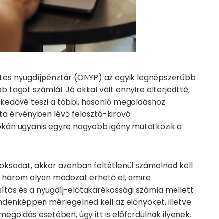
es nyugdíjpénztár (ÖNYP) az egyik legnépszerűbb
b tagot számlál. Jó okkal vált ennyire elterjedtté,
lkedővé teszi a többi, hasonló megoldáshoz
a érvényben lévő felosztó-kirovó
okán ugyanis egyre nagyobb igény mutatkozik a
voksodat, akkor azonban feltétlenül számolnod kell
eg három olyan módozat érhető el, amire
osítás és a nyugdíj-előtakarékossági számla mellett
indenképpen mérlegelned kell az előnyöket, illetve
egoldás esetében, úgy itt is előfordulnak ilyenek.