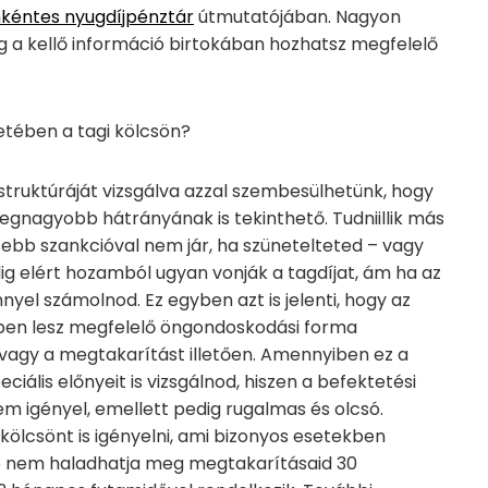
nkéntes nyugdíjpénztár
útmutatójában. Nagyon
ag a kellő információ birtokában hozhatsz megfelelő
tében a tagi kölcsön?
truktúráját vizsgálva azzal szembesülhetünk, hogy
egnagyobb hátrányának is tekinthető. Tudniillik más
bb szankcióval nem jár, ha szünetelteted – vagy
dig elért hozamból ugyan vonják a tagdíjat, ám ha az
el számolnod. Ez egyben azt is jelenti, hogy az
ben lesz megfelelő öngondoskodási forma
t vagy a megtakarítást illetően. Amennyiben ez a
eciális előnyeit is vizsgálnod, hiszen a befektetési
m igényel, emellett pedig rugalmas és olcsó.
 kölcsönt is igényelni, ami bizonyos esetekben
ge nem haladhatja meg megtakarításaid 30