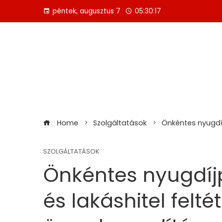
Skip
péntek, augusztus 7
05:30:17
to
content
Home
Szolgáltatások
Önkéntes nyugdíj
SZOLGÁLTATÁSOK
Önkéntes nyugdíjp
és lakáshitel felté