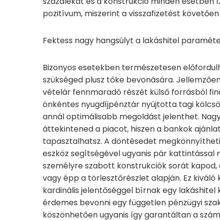
százalékát és a konstrukció minden esetben 1
pozitívum, miszerint a visszafizetést követően
Fektess nagy hangsúlyt a lakáshitel paraméte
Bizonyos esetekben természetesen előfordul
szükséged plusz tőke bevonására. Jellemzően i
vételár fennmaradó részét külső forrásból fin
önkéntes nyugdíjpénztár nyújtotta tagi kölcsö
annál optimálisabb megoldást jelenthet. Nag
áttekintened a piacot, hiszen a bankok ajánla
tapasztalhatsz. A döntésedet megkönnyíthet
eszköz segítségével ugyanis pár kattintással
személyre szabott konstrukciók sorát kapod
vagy épp a törlesztőrészlet alapján. Ez kiváló 
kardinális jelentőséggel bírnak egy lakáshite
érdemes bevonni egy független pénzügyi szak
köszönhetően ugyanis így garantáltan a számo