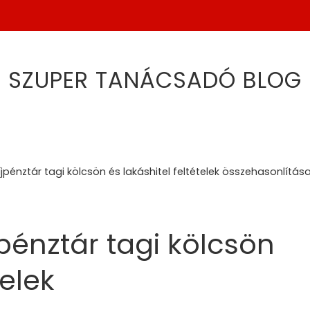
SZUPER TANÁCSADÓ BLOG
pénztár tagi kölcsön és lakáshitel feltételek összehasonlítás
énztár tagi kölcsön
telek