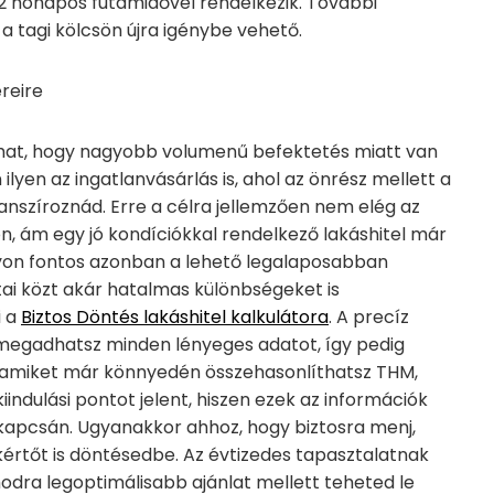
2 hónapos futamidővel rendelkezik. További
 a tagi kölcsön újra igénybe vehető.
reire
hat, hogy nagyobb volumenű befektetés miatt van
lyen az ingatlanvásárlás is, ahol az önrész mellett a
anszíroznád. Erre a célra jellemzően nem elég az
n, ám egy jó kondíciókkal rendelkező lakáshitel már
yon fontos azonban a lehető legalaposabban
tai közt akár hatalmas különbségeket is
i a
Biztos Döntés lakáshitel kalkulátora
. A precíz
 megadhatsz minden lényeges adatot, így pedig
, amiket már könnyedén összehasonlíthatsz THM,
kiindulási pontot jelent, hiszen ezek az információk
l kapcsán. Ugyanakkor ahhoz, hogy biztosra menj,
értőt is döntésedbe. Az évtizedes tapasztalatnak
dra legoptimálisabb ajánlat mellett teheted le