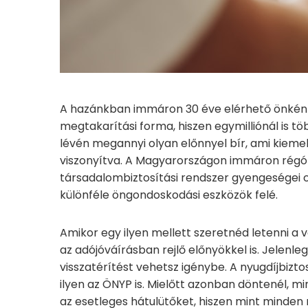
A hazánkban immáron 30 éve elérhető önként
megtakarítási forma, hiszen egymilliónál is töb
lévén megannyi olyan előnnyel bír, ami kieme
viszonyítva. A Magyarországon immáron régót
társadalombiztosítási rendszer gyengeségei 
különféle öngondoskodási eszközök felé.
Amikor egy ilyen mellett szeretnéd letenni a 
az adójóváírásban rejlő előnyökkel is. Jelenl
visszatérítést vehetsz igénybe. A nyugdíjbizt
ilyen az ÖNYP is. Mielőtt azonban döntenél, m
az esetleges hátulütőket, hiszen mint minden m