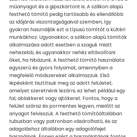
műanyagot és a gipszkartont is. A szilikon alapú
festhető tömítő pedig tartósabb és ellenállóbb
az időjárás viszontagságaival szemben, így
gyakran használják ezt a típusú tömítőt a kültéri
munkákhoz. Ugyanakkor, a szilikon alapú tömítők
alkalmazása adott esetben a szaguk miatt
nehezebb, és ugyanakkor nehéz eltávolítani
őket, ha hibázunk. A festhető tömítő használata
egyszerű és gyors folyamat, amennyiben a
megfelelő módszereket alkalmazzuk. Első
lépésként tisztítsuk meg az adott felületet,
amelyet szeretnénk lezárni, ez lehet például egy
fal, ablakkeret vagy ajtókeret. Fontos, hogy a
felület száraz és pormentes legyen, mielőtt az
anyagot felvisszük. A festhető tömítőáltalában
tubusban vagy patronban vásárolható, és az
adagoláshoz általában egy adagolófejet
használnak. Éppen ezért a használatának fontos