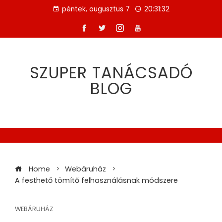
Skip
péntek, augusztus 7
20:31:32
to
content
SZUPER TANÁCSADÓ
BLOG
Home
Webáruház
A festhető tömítő felhasználásnak módszere
WEBÁRUHÁZ