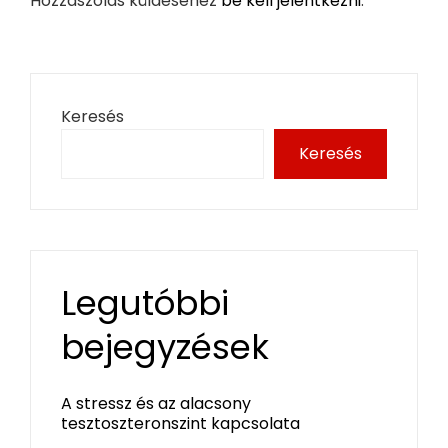
Hozzászólás küldéséhez
be kell jelentkezni
.
Keresés
Keresés
Legutóbbi
bejegyzések
A stressz és az alacsony
tesztoszteronszint kapcsolata