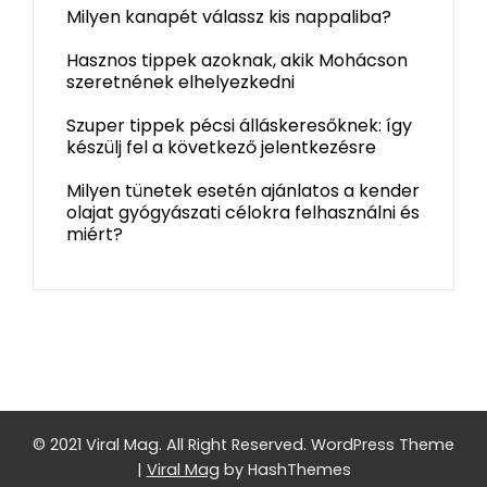
Milyen kanapét válassz kis nappaliba?
Hasznos tippek azoknak, akik Mohácson
szeretnének elhelyezkedni
Szuper tippek pécsi álláskeresőknek: így
készülj fel a következő jelentkezésre
Milyen tünetek esetén ajánlatos a kender
olajat gyógyászati célokra felhasználni és
miért?
© 2021 Viral Mag. All Right Reserved.
WordPress Theme
|
Viral Mag
by HashThemes