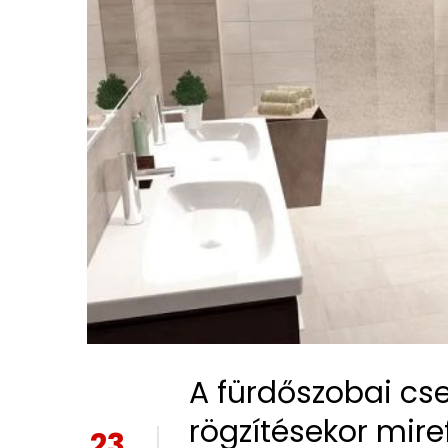
A fürdőszobai cs
rögzítésekor mire
23