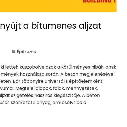
nyújt a bitumenes aljzat
s
Építkezés
i lettek küszöbölve azok a körülményes hibák, amik
tmények használata során. A beton megjelenésével
leten. Bár többnyire univerzális építőelemként
umai. Megfelel alapok, falak, mennyezetek,
jzat szigetelés hasznos kiegészítője. A beton
usos szerkezetű anyag, ami esélyt ad a