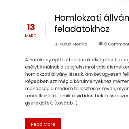
Homlokzati állv
13
feladatokhoz
MÁRC
Kuruc Monika
0 Commen
A hatékony építési feladatok elvégzéséhez e
esélyt kínálnak a talajfelszínről való eleme
homlokzati állvány létezik, amiket ügyesen fel
Régebben ezt még a körülményekhez mérten e
manapság a modern fejlesztések révén, olya
rendelkezésre, amik rövid időn belül összesze
gyerekjáték. (tovább…)
Read More