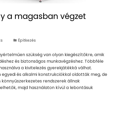
ány a magasban végzet
ts
Építkezés
gyértelműen szükség van olyan kiegészítőkre, amik
lkedéshez és biztonságos munkavégzéshez. Többféle
használva a kivitelezés gyerekjátékká válhat.
gyedi és alkalmi konstrukciókkal oldották meg, de
n könnyűszerkezetes rendszerek állnak
relhetők, majd használaton kívül a lebontásuk