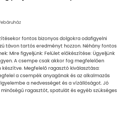
ebáruház
tésekor fontos bizonyos dolgokra odafigyelni
zú távon tartós eredményt hozzon. Néhány fontos
: Mire figyeljünk: Felület előkészítése: Ügyeljünk
z legyen. A csempe csak akkor fog megfelelően
 készítve. Megfelelő ragasztó kiválasztása:
egfelel a csempék anyagának és az alkalmazás
igyelembe a nedvességet és a vízállóságot. Jó
ó minőségű ragasztót, spatulát és egyéb szükséges