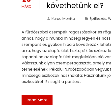
követhetünk el?
MÁRC
Kuruc Monika
Építkezés
,
W
A fürdőszobai csempék ragasztásakor és rögzí
ahhoz, hogy a munka minőségi legyen és hoss
szempont és gyakori hiba a következők lehetnek
arra, hogy az alapfelület tiszta, sík és szára
tapadni, ha az alapfelület megfelelően elő van
Válasszunk olyan csemperagasztót, amely m
terhelésének. Például fürdőszobában vegyük f
minőségű eszközök használata: Használjunk j
eszközöket. Ez segít a pontos…
Read More