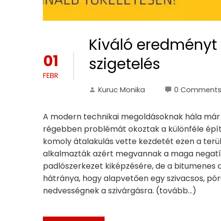
Kiváló eredményt 
01
szigetelés
FEBR
Kuruc Monika
0 Comment
A modern technikai megoldásoknak hála már k
régebben problémát okoztak a különféle épí
komoly átalakulás vette kezdetét ezen a terü
alkalmazták azért megvannak a maga negatív
padlószerkezet kiképzésére, de a bitumenes al
hátránya, hogy alapvetően egy szivacsos, pór
nedvességnek a szivárgásra. (tovább…)