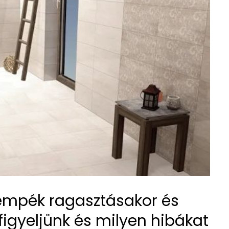
empék ragasztásakor és
figyeljünk és milyen hibákat