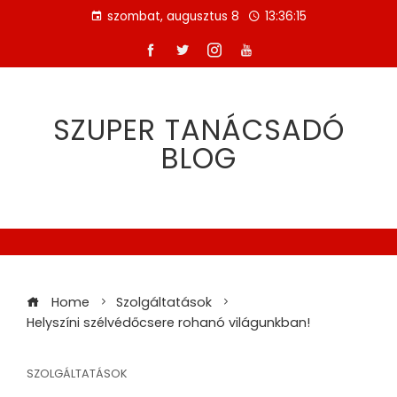
Skip
szombat, augusztus 8
13:36:15
to
content
SZUPER TANÁCSADÓ
BLOG
Home
Szolgáltatások
Helyszíni szélvédőcsere rohanó világunkban!
SZOLGÁLTATÁSOK