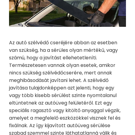
Az autó szélvédő cseréjére abban az esetben
van szükség, ha a sérüles olyan mértékű, vagy
számú, hogy a javítást ellehetetleníti.
Természetesen vannak olyan esetek, amikor
nincs szükség szélvédőcserére, mert annak
meghibásodását javítani lehet. A szélvédő
javítása tulajdonképpen azt jelenti, hogy egy
vagy több kisebb sérülést szinte nyomtalanul
eltüntetnek az autóüveg felületéről.
Ezt egy
speciális ragasztó vagy kitöltő anyaggal végzik,
amelyet a megfelelő eszközökkel visznek fel és
fixálnak. Az így kijavított autóüveg sérülése
szabad szemmel szinte láthatatlanná válik és