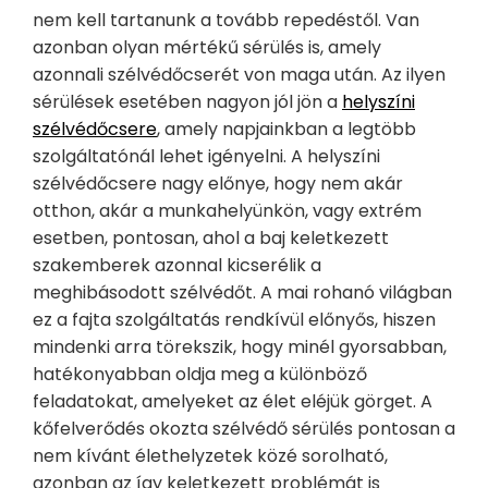
nem kell tartanunk a tovább repedéstől. Van
azonban olyan mértékű sérülés is, amely
azonnali szélvédőcserét von maga után. Az ilyen
sérülések esetében nagyon jól jön a
helyszíni
szélvédőcsere
, amely napjainkban a legtöbb
szolgáltatónál lehet igényelni. A helyszíni
szélvédőcsere nagy előnye, hogy nem akár
otthon, akár a munkahelyünkön, vagy extrém
esetben, pontosan, ahol a baj keletkezett
szakemberek azonnal kicserélik a
meghibásodott szélvédőt. A mai rohanó világban
ez a fajta szolgáltatás rendkívül előnyős, hiszen
mindenki arra törekszik, hogy minél gyorsabban,
hatékonyabban oldja meg a különböző
feladatokat, amelyeket az élet eléjük görget. A
kőfelverődés okozta szélvédő sérülés pontosan a
nem kívánt élethelyzetek közé sorolható,
azonban az így keletkezett problémát is