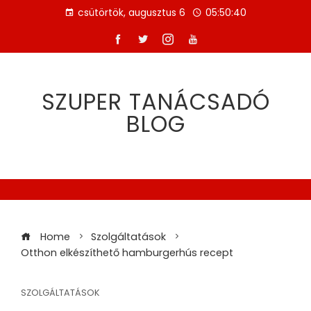
Skip
csütörtök, augusztus 6
05:50:40
to
content
SZUPER TANÁCSADÓ
BLOG
Home
Szolgáltatások
Otthon elkészíthető hamburgerhús recept
SZOLGÁLTATÁSOK