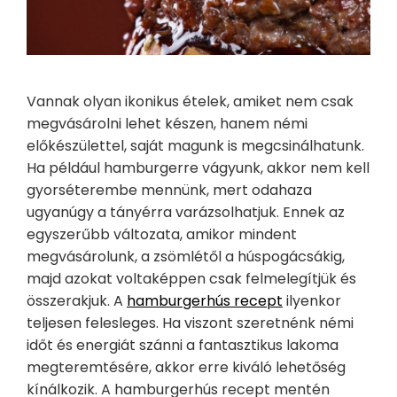
Vannak olyan ikonikus ételek, amiket nem csak
megvásárolni lehet készen, hanem némi
előkészülettel, saját magunk is megcsinálhatunk.
Ha például hamburgerre vágyunk, akkor nem kell
gyorséterembe mennünk, mert odahaza
ugyanúgy a tányérra varázsolhatjuk. Ennek az
egyszerűbb változata, amikor mindent
megvásárolunk, a zsömlétől a húspogácsákig,
majd azokat voltaképpen csak felmelegítjük és
összerakjuk. A
hamburgerhús recept
ilyenkor
teljesen felesleges. Ha viszont szeretnénk némi
időt és energiát szánni a fantasztikus lakoma
megteremtésére, akkor erre kiváló lehetőség
kínálkozik. A hamburgerhús recept mentén