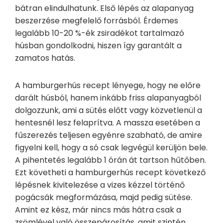
bátran elindulhatunk. Első lépés az alapanyag
beszerzése megfelelő forrásból. Érdemes
legalább 10-20 %-ék zsiradékot tartalmazó
húsban gondolkodni, hiszen így garantált a
zamatos hatás.
A hamburgerhús recept lényege, hogy ne előre
darált húsból, hanem inkább friss alapanyagból
dolgozzunk, ami a sütés előtt vagy közvetlenül a
hentesnél lesz felaprítva. A massza esetében a
fűszerezés teljesen egyénre szabható, de amire
figyelni kell, hogy a só csak legvégül kerüljön bele.
A pihentetés legalább 1 órán át tartson hűtőben.
Ezt követheti a hamburgerhús recept következő
lépésnek kivitelezése a vizes kézzel történő
pogácsák megformázása, majd pedig sütése.
Amint ez kész, már nincs más hátra csak a
zsömlével való összepárosítás, amit szintén