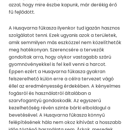
azzal, hogy mire észbe kapunk, már derékig érő
fű fejlődött.
A Husqvarna fűkasza ilyenkor tud igazán hasznos
szolgálatot tenni. Ezek ugyanis azok a területek,
amik semmilyen más eszközzel nem közelíthetők
meg hatékonyan. Szerencsére a tervezők
gondoltak arra, hogy olykor vastagabb szárú
gyomnövényekkel is fel kell venni a harcot.
Éppen ezért a Husqvarna fűkasza gyakran
felszerelhető külön erre a célra tervezet vágó
éllel az eredményesség érdekében. A kényelmes
fogásról és használatról általában a
szarvfogantyú gondoskodik. Az egyszerű
kezelhetőség révén szinte bárki elboldogul a
bevetésével. A Husqvarna fűkasza könnyű
felépítésének hála nem okoz kihívást a hosszabb
időn történő használata sem. Árkok, meredek