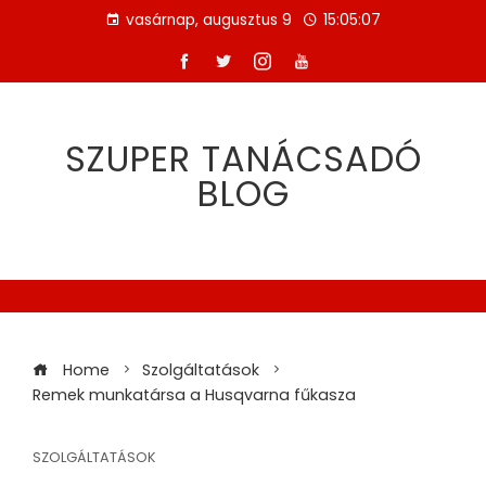
Skip
vasárnap, augusztus 9
15:05:07
to
content
SZUPER TANÁCSADÓ
BLOG
Home
Szolgáltatások
Remek munkatársa a Husqvarna fűkasza
SZOLGÁLTATÁSOK