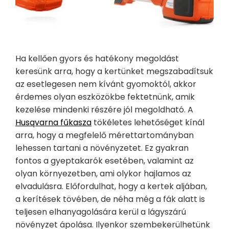
Ha kellően gyors és hatékony megoldást
keresünk arra, hogy a kertünket megszabadítsuk
az esetlegesen nem kívánt gyomoktól, akkor
érdemes olyan eszközökbe fektetnünk, amik
kezelése mindenki részére jól megoldható. A
Husqvarna fűkasza
tökéletes lehetőséget kínál
arra, hogy a megfelelő mérettartományban
lehessen tartani a növényzetet. Ez gyakran
fontos a gyeptakarók esetében, valamint az
olyan környezetben, ami olykor hajlamos az
elvadulásra. Előfordulhat, hogy a kertek aljában,
a kerítések tövében, de néha még a fák alatt is
teljesen elhanyagolására kerül a lágyszárú
növényzet ápolása. Ilyenkor szembekerülhetünk